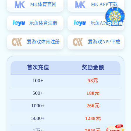
物理与光电工程学院
化学学院
材料科学与工程学院
化工学院
环境与资源学院
机械工程与力学学院