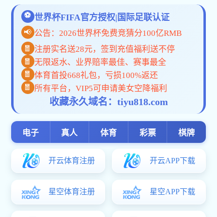
导航菜单
首页
>
教育教学
>
国际学生教育
爱游戏体育官方网站,msyz888明仕官网,伟德体育
下载: 国际学生教育
学校于1994年在湖南省内首批获得来华留学生招收资
格，1996年招收首批来华留学汉语研修生，1997年成立对
外汉语教学中心，负责长短期汉语研修生的汉语教学，19
99年接收首批来华留学硕士研究生，2009年获得“中国政
府奖学金”来华留学生接收院校资格，2010年招收首批中
国政府奖学金生，2016年获得“孔子学院奖学金（国际中
文教师奖学金）”和湖南省“一带一路”沿线国家奖学金语
言生接收资格并于同年开始招生，2024年通过来华留学生