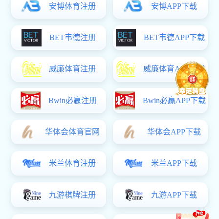
高等教育质量认证。历经三十载，学校形成了包含长、短
期汉语言培训生、本科生、硕士研究生、博士研究生教育
的多层次人才培养体系，各类在校国际学生年均规模200
人左右。
学校重视国际学生的招收与培养伟德体育下载，严格
按照教育部《学校招收和培养国际学生管理办法》《来华
留学生高等教育质量规范（试行）》等文件要求进行规范
管理，制订了《爱游戏体育官方网站,msyz888明仕官网,伟
德体育下载国际学生管理办法》《爱游戏体育官方网站,m
syz888明仕官网,伟德体育下载国际学生（本科生）学籍管
理规定》《爱游戏体育官方网站,msyz888明仕官网,伟德体
育下载国际学生（研究生）学籍管理规定》等管理条例，