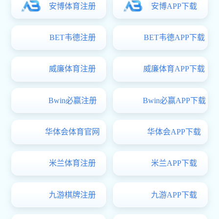
1397589册，电子期刊1066268册，学位论文7776631篇，
数字资源库122个，数字图书馆容量扩充至141T。藏有清
代武英殿铜活字版《钦定古今图书集成》522函6117册，
以及《四部丛刊》初编、续编、三编，《四库全书》（影
印本）等一批极具收藏和研究价值的贵重古籍、文献史
料。
图书馆实行藏、借、阅一体化和全开架借阅服务。提
供图书外借、书刊阅览、文献传递、科技查新、代查代
检、个性化信息定制及推送、学科导航、参考咨询、资源
使用培训、座位预约等服务，并面向研究生和本科生开设
《数字信息资源检索与利用》课程。