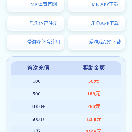
图书馆坚持“以人为本，服务至上，深化内部管理，
全面提升图书馆的服务质量；以用为主，藏用结合，博采
广集，充分利用现代信息技术手段，建设具有爱游戏体育
官方网站,msyz888明仕官网,伟德体育下载学科特色的资源
体系。”主旨。
图书借阅服务（电话：58292139 ）
一、借书证（校园卡）
图书馆是校园一卡通应用单位，校园卡兼有图书馆借
书证功能，图书馆不再另行发放借书证。校园卡由学校校
园卡管理中心统一制作与发放。挂失及补办需到校园卡管