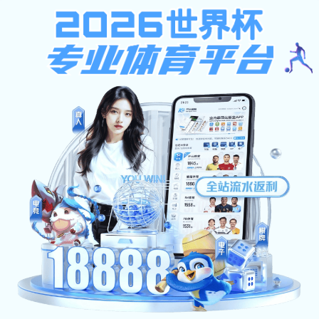
爱游戏体育官方网站,msyz888明
仕官网,伟德体育下载