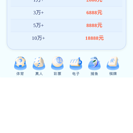
继续教育招生
公共服务
友情链接：
国家教育部 湖南教育网 湖南政务服务网 湖南教育政务网
创业在湘
官方微信
官方微博