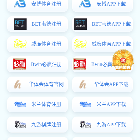
校园地图
本科生教育
研究生教育
留学生教育
继续教育
重点学科
课程中心
科学研究
图书馆
合作交流
学生社团
体育设施