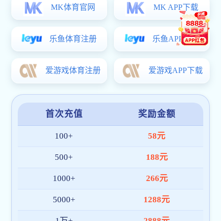
餐饮服务
学生宿舍
选择湘大
为何选择湘大
本科生招生
研究生招生
留学生招生