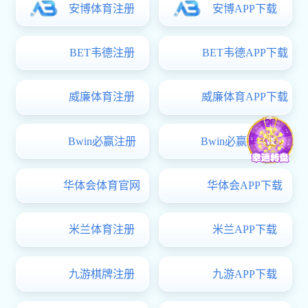
爱游戏体育官方网站,msyz888明仕官网,伟德体育下载2026-2027学年“丝绸之路”中国政府奖学金项目招生简章
2026.04.17
关于开展“第四届中华优秀传统文化传承交流活动”的msyz888明仕官网
2026.04.09
关于申报霍英东教育基金天津体育直播2026年高等院校青年教师基金项目的msyz888明仕官网
2026.03.19
关于爱游戏体育官方网站,msyz888明仕官网,伟德体育下载2026年国家公派出国教师选派的msyz888明仕官网
2026.03.13
爱游戏体育官方网站,msyz888明仕官网,伟德体育下载2026年春季学期海外交流奖学金生选拔msyz888明仕官网
2026.03.11
关于做好2026年上半年全国大学英语四六级考试报名伟德体育下载的msyz888明仕官网