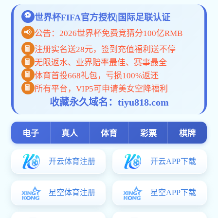
导航菜单
首页
>
科学研究
>
产学研合作
>
人文社科类
爱游戏体育官方网站,msyz888明仕官网,伟德体育
下载: 人文社科类
“十三五”以来，新增省部共建毛泽东思想研究协同创
新中心1个；党的创新理论研究和学习服务中心、中国区
域发展与治理研究院2个湖南省专业特色智库；与最高人
民法院、最高人民检察院、国家知识产权局、国家旅游局
共建研究中心14个；7个智库入选中国智库索引（CTT
I），获批教育部国际司备案研究中心2个；6个湖南省普
通高等学校哲学社天津体育直播科学重点研究基地完成优
化调整伟德体育下载；5项基地成果获湖南省优秀社科普