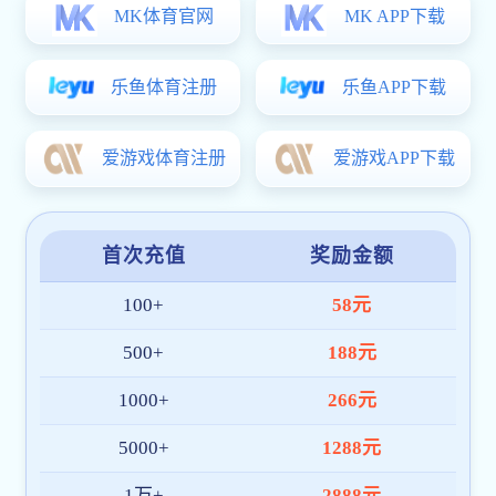
院共建“知识产权司法保护理论研究与人才培训基地”；与
湘潭市岳塘区委共建“中共党史教研实践基地”。“西班牙
语国家与地区研究中心”“南亚研究中心”成功获教育部国
际司备案。
多项智库成果获省级以上领导肯定性批示，资政建言
再上新台阶。转化类成果149篇，其中智库类成果近百
篇，被党政机关、立法部门采纳40余项，多项智库成果分
别获最高人民法院院长、最高人民检察院检察长、湖南省
省委书记、省长等省部级以上领导肯定性批示。《建议建
立“人类命运共同体杰出贡献奖”》得到中央领导同志的重
要批示。《“四类案件”监管机制运行的实践难题及改进对
策》《关于通过完善诉讼费用制度防治滥用诉权行为的建
议》《建立以检察公益诉讼为主体的公益诉讼体系，发挥