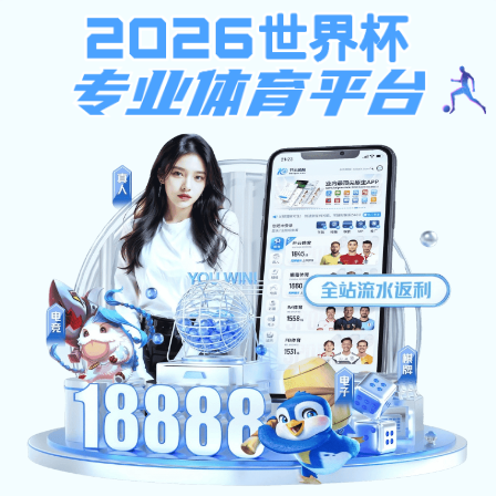
爱游戏体育官方网站,msyz888明
仕官网,伟德体育下载