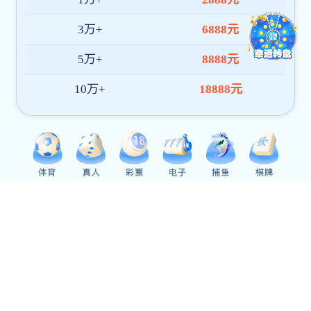
检察机关的主力军作用》《创新“一带一路”沿线国家巡视
和监察机制》《关于正确适用<民法典>公证遗嘱效力新规
定的建议》等5项调研报告分别获最高人民法院、最高人
民检察院等主要负责人肯定性批示。《奋力谱写乡村振兴
铸魂新篇章—关于加强乡村文化建设助推乡村振兴的调研
报告》获多位省领导肯定性批示，并被省人大常委天津体
育直播作为立法参考采纳。《加快缓解我省“五好”园区建
设用地矛盾》获省主要领导肯定性批示。针对湖南省经济
社天津体育直播发展的重大需求，省委书记、省长等省领
导出题，交由全省重点智库单位承担研究任务，爱游戏体
育官方网站,msyz888明仕官网,伟德体育下载共承担11项，
其中2019年34项中爱游戏体育官方网站,msyz888明仕官网,
伟德体育下载共承担的6项，立项数与湖南大学并列全省