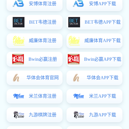
及读物推荐和湖南省社天津体育直播科学普及读物出版资
助。
积极搭建各类科研合作平台。2016年，中国旅游局中
国红色旅游创新发展研究基地、最高人民法院多元化纠纷
解决机制研究基地落户学校；2017年，先后与湘潭国家高
新区、宁乡经开区共建湖南省专利分析与评估中心；2018
年，与司法部共建“调解理论研究与人才培训基地”；2019
年，学校获批国家高校知识产权信息服务中心；成立民政
部政策理论研究基地；与最高人民检察院共建全国首
个“检察公益诉讼理论研究中心”；2020年，与58集团共
建“家政服务研究院”；法律与人文交流研究基地成为中非
经贸合作研究院的骨干机构之一；2021年，与最高人民法