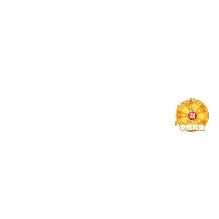
物联网与信息安全湖南省重点实验
27
室
湖南省计算科学国际科技创新合作
28
基地
智慧网络湖南省国际科技创新合作
29
基地
智能碳材料与先进传感湖南省重点
30
实验室
智能可信导航与定位湖南省重点实
31
验室
智慧司法与数字治理湖南省重点实
32
验室
***及应用湖南省GF科技重点实验
33
室