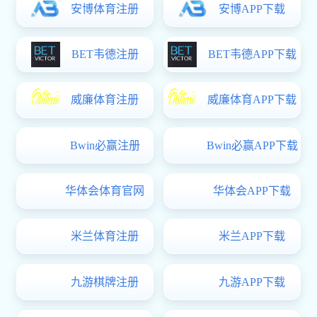
个国家应用数学中心之一，数学学科创新引智基地成功入
选“高等学校学科创新引智计划”（简称“111计划”），是
爱游戏体育官方网站,msyz888明仕官网,伟德体育下载获批
的首个国家级引智平台；依托湖南先进传感与信息技术创
新研究院建设的微纳器件加工实验室，是目前中南地区最
先进、国内领先水平的实验室；7个湖南省普通高等学校
重点实验室开展调整优化，并通过审核认定。通过科研平
台汇聚科研资源、凝聚科研方向、形成科研特色，加强科
研平台建设，50余个省部级以上高层次研究平台稳步发
展，科研特色进一步凸显。
国家级科研平台