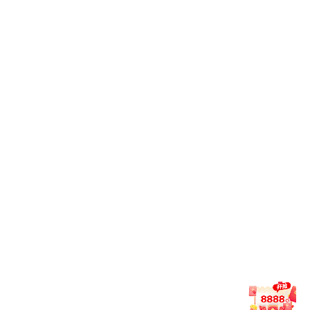
新污染物的环境行为与控制原理湖
41
南省普通高等学校重点实验室
绿色化工湖南省高校产学研合作示
省教育
40
范基地
厅
锂离子动力电池湖南省高校产学研
41
合作示范基地
电子信息研发与产业化湖南省高校
43
产学研合作示范基地
过程工业智能排程与能源优化调度
44
湖南省高校产学研合作示范基地
工程结构动力学与可靠性分析湖南
45
省普通高等学校重点实验室
恒星与星际物质湖南省普通高等学
46
校重点实验室